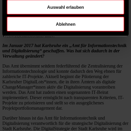
das ist dann schon die Creme unter unseren Projekten.
Auswahl erlauben
Gerne schauen wir dabei über den Tellerrand hinaus und pflegen die
internationale Zusammenarbeit. Die App digital@KA orientiert sich
Ablehnen
etwa an der Tel-Aviv-Card, wir haben Austausch mit der Stadt Wien
und sind als deutsche Stadt in der G20 Smart City Alliance des
Weltwirtschaftsforums aktiv.
Im Januar 2017 hat Karlsruhe ein „Amt für Informationstechnik
und Digitalisierung“ geschaffen. Was hat sich dadurch in der
Verwaltung geändert?
Das Amt übernimmt seitdem federführend die Zentralisierung der
Informationstechnologie und konnte dadurch den Weg ebnen für
zahlreiche IT-Projekte. Aktuell beginnt die Pilotierung der
Karlsruher DigitalLots*innen, die in ihren Ämtern als digitale
ChangeManager*innen aktiv die Digitalisierung vorantreiben
werden. Das Amt hat zudem einen sogenannten IT-Beirat
implementiert. Dieser ermöglicht nach transparenten Kriterien, IT-
Projekte zu priorisieren und stellt so ein ausgeglichenes
Projektportfoliomanagement dar.
Darüber hinaus ist das Amt für Informationstechnik und
Digitalisierung verantwortlich für die strategische Digitalisierung der
Stadt Karlsruhe. Die DigitalStrategie der Stadt Karlsruhe wird im