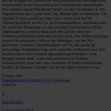
uns die Aufgabe zu, spezifische Besonderheiten aus dem täglichen
Praxisbetrieb in die Entwicklung der Onlinedienste einzubringen.
Hier arbeiten unsere Mitarbeiter*innen aus den Fachämtern in den
Digitallaboren des Landes aktiv mit. Hürden gibt es zahlreiche. Ein
digitaler Prozess macht nur dann Sinn, wenn nicht nur die
Onlineschnittstelle service.bw als Prozessplattform, angeboten über
die städtische Homepage, an das jeweilige Fachverfahren direkt
angebunden ist, sondern dann auch die Gebühr über eine
Onlinebezahlfunktion entrichtet werden kann. Das Schneckentempo
unseres Bundeslandes trifft auf die bisherigen, aus der Not
geborenen, kreativen Einzellösungen vor Ort, das macht die
notwendige Standardisierung nicht einfacher. Außerdem sind viele
Rechtsnormen nicht wirklich digitalisierungsfreundlich, zum
Beispiel immer dann, wenn man persönlich im Rathaus
vorbeikommen muss oder eine besondere Schriftformerfordernis
besteht; die Banken scheinen sich da seit Jahren leichter zu tun.
Schlagwörter
Digitalisierung
Karlsruhe
OZG
Verwaltung
Autor*in
©
Dirk Bleicker
Carl-Friedrich Höck