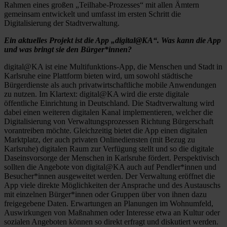
Rahmen eines großen „Teilhabe-Prozesses“ mit allen Ämtern
gemeinsam entwickelt und umfasst im ersten Schritt die
Digitalisierung der Stadtverwaltung.
Ein aktuelles Projekt ist die App „digital@KA“. Was kann die App
und was bringt sie den Bürger*innen?
digital@KA ist eine Multifunktions-App, die Menschen und Stadt in
Karlsruhe eine Plattform bieten wird, um sowohl städtische
Bürgerdienste als auch privatwirtschaftliche mobile Anwendungen
zu nutzen. Im Klartext: digital@KA wird die erste digitale
öffentliche Einrichtung in Deutschland. Die Stadtverwaltung wird
dabei einen weiteren digitalen Kanal implementieren, welcher die
Digitalisierung von Verwaltungsprozessen Richtung Bürgerschaft
vorantreiben möchte. Gleichzeitig bietet die App einen digitalen
Marktplatz, der auch privaten Onlinediensten (mit Bezug zu
Karlsruhe) digitalen Raum zur Verfügung stellt und so die digitale
Daseinsvorsorge der Menschen in Karlsruhe fördert. Perspektivisch
sollten die Angebote von digital@KA auch auf Pendler*innen und
Besucher*innen ausgeweitet werden. Der Verwaltung eröffnet die
App viele direkte Möglichkeiten der Ansprache und des Austauschs
mit einzelnen Bürger*innen oder Gruppen über von ihnen dazu
freigegebene Daten. Erwartungen an Planungen im Wohnumfeld,
Auswirkungen von Maßnahmen oder Interesse etwa an Kultur oder
sozialen Angeboten können so direkt erfragt und diskutiert werden.