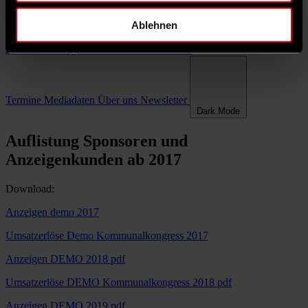
Ablehnen
Aktuelles
Dossiers
Perspektiven
vorwärts-kommunal
Kommunalkongress
Rezensionen
Podcasts
Termine
Mediadaten
Über uns
Newsletter
Dark Mode
Auflistung Sponsoren und
Anzeigenkunden ab 2017
Download:
Anzeigen demo 2017
Umsatzerlöse Demo Kommunalkongress 2017
Anzeigen DEMO 2018 pdf
Umsatzerlöse DEMO Kommunalkongress 2018 pdf
Anzeigen DEMO 2019 pdf