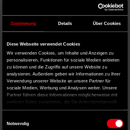
Zustimmung
Details
Über Cookies
Diese Webseite verwendet Cookies
Wir verwenden Cookies, um Inhalte und Anzeigen zu
personalisieren, Funktionen für soziale Medien anbieten
zu können und die Zugriffe auf unsere Website zu
analysieren. Außerdem geben wir Informationen zu Ihrer
Verwendung unserer Website an unsere Partner für
Auf X teilen
soziale Medien, Werbung und Analysen weiter. Unsere
Partner führen diese Informationen möglicherweise mit
0 Kommentare
Teilen
Dark Mode
weiteren Daten zusammen, die Sie ihnen bereitgestellt
haben oder die sie im Rahmen Ihrer Nutzung der Dienste
Thomas Minnerop, 52 Jahre alt, sieht sich als Anwalt der
gesammelt haben.
Einwilligungsauswahl
Jugendlichen in Bad Segeberg. Und als solcher hat er viel zu tun.
Notwendig
„Das Jugendzentrum sollte geschlossen werden, das haben wir