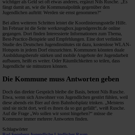
wichtiger als Geld sei oft etwas anderes, ergänzt Nils Rusche. „Es
fängt damit an, wie die Kommunalpolitik gegenüber den
Jugendlichen auftritt: Werden sie ernst genommen?“
Bei allen weiteren Schritten leistet die Koordinierungsstelle Hilfe.
Im Februar ist die Seite werkzeugbox.jugendgerecht.de online
gegangen. Dort finden Interessierte Informationen zum Thema,
Best-Practice-Beispiele und Empfehlungen. ­Eine dort verlinkte
Studie des Deutschen Jugendinstitutes rät dazu, kostenlose WLAN-
Hotspots in jedem Dorf einzurichten. Kommunen könnten duale
Ausbildungsberufe stärken und mobile Angebote der Jugendarbeit
aufbauen, heißt es weiter. Oder Räumlichkeiten so teilen, dass
Jugendliche sie mitnutzen können.
Die Kommune muss Antworten geben
Doch das direkte Gespräch bleibe die Basis, betont Nils Rusche.
Etwa, wenn sich Anwohner von Jugendlichen gestört fühlen, weil
diese abends ein Bier auf dem Bahnhofsplatz trinken. „Meistens
sind sie nicht dort, weil es ihnen da so gut gefällt“, weiß Rusche.
Auf die Frage „Wo sollen wir sonst hingehen?“ müsse die
Kommune immer mehrere Antworten finden.
Schlagwörter
Bad Segeberg
Jugendliche
Ländlicher Raum