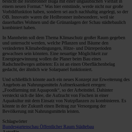
besticht die Heilbronner Buga mit einer unglaublichen Vielfalt in
einem neuen Format.“ Was hier entstünde, werde nicht nur große
Vorbildfunktion haben, sondern sei auch nachhaltig angelegt, so der
OB. Innovativ waren die Heilbronner insbesondere, weil sie
dauerhaftes Wohnen und die Grün­anlagen der Schau städtebaulich
kombiniert haben.
In Mannheim soll dem Thema Klimaschutz großer Raum gegeben
und untersucht werden, welche Pflanzen und Bäume den
veränderten Klimabedingungen, Hitze- und Dürreperioden
gewachsen sein könnten. Eine neuartige Möglichkeit zur
Energiegewinnung wollen die Planer beim Bau eines
Radschnellweges anbieten: Es ist an einen Oberflächenbelag
gedacht, der ähnlich wie Solarpanel funktioniert.
Und schließlich könnte auch ein neues Konzept zur Erweiterung des
Angebots an Nahrungsmitteln Aufmerksamkeit erregen:
„Foodfarming mit Aquaponik“, so der Arbeitstitel. Dahinter
versteckt sich die Idee, die Aufzucht von Fischen in ­einer
Aquakultur mit dem Einsatz von Nutzpflanzen zu kombinieren. Es
könnte in der Zukunft einen Beitrag zur Versorgung der
Bevölkerung mit Nahrungsmitteln leisten.
Schlagwörter
Bundesgartenschau
Öffentlicher Raum
Städtebau
Autor*in