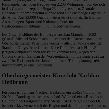
Rahmenplan sieht den Neubau von 2.200 Wohnungen vor, die sich
in das Gesamtkonzept der Buga 23 einfügen sollen. Zentrales
Gebäude auf dem Spinelli-Gelände wird eine ehemalige Lagerhalle
der Army: Auf 22.000 Quadratmetern bietet sie Platz für ­Blumen-
Ausstellungen, Sport- und Kulturangebote, für
Gastronomieeinrichtungen und Freizeit-Vergnügen.
Der Geschäftsführer der Bundes­gartenschau Mannheim 2023
gGmbH ­Michael Schnellbach unterrichtet den Aufsichtsrat – dem
Oberbürgermeister Peter Kurz vorsitzt – alle drei Monate über den
Stand der Dinge. Trotz Corona-Krise läuft alles nach Plan: „Zum
jetzigen Zeitpunkt haben wir keine Veranlassung, wegen der
Coronakrise am Zeitplan der Vorbereitungen für die Buga 2023 zu
zweifeln. Es ist noch drei Jahre hin, unsere Terminplanung steht
unverändert“, so eine Sprecherin.
Oberbürgermeister Kurz lobt Nachbar
Heilbronn
Für Kurz ist übrigens Nachbar Heilbronn ein großes Vorbild, wo
2019 die Bundesgartenschau stattfand. Während eines Besuchs in
Heilbronn bei Gastgeber Harry Mergel (SPD) zeigte sich der OB
beeindruckt: „Vernetzt mit der Region und den führenden Akteuren,