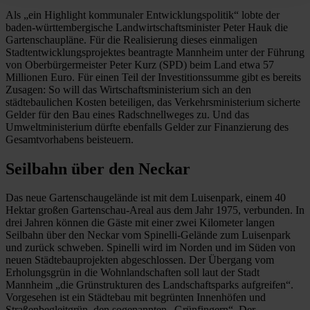
Als „ein Highlight kommunaler Entwicklungspolitik“ lobte der
baden-württembergische Landwirtschaftsminister Peter Hauk die
Gartenschaupläne. Für die Realisierung dieses einmaligen
Stadtentwicklungsprojektes beantragte Mannheim unter der Führung
von Oberbürgermeister Peter Kurz (SPD) beim Land etwa 57
Millionen Euro. Für einen Teil der Investitionssumme gibt es bereits
Zusagen: So will das Wirtschaftsministerium sich an den
städtebaulichen Kosten beteiligen, das Verkehrsministerium sicherte
Gelder für den Bau eines Radschnellweges zu. Und das
Umweltministerium dürfte ebenfalls Gelder zur Finanzierung des
Gesamtvorhabens beisteuern.
Seilbahn über den Neckar
Das neue Gartenschaugelände ist mit dem Luisenpark, einem 40
Hektar großen Gartenschau-Areal aus dem Jahr 1975, verbunden. In
drei Jahren können die Gäste mit einer zwei Kilometer langen
Seilbahn über den Neckar vom Spinelli-Gelände zum Luisenpark
und zurück schweben. Spinelli wird im Norden und im Süden von
neuen Städtebauprojekten abgeschlossen. Der Übergang vom
Erholungsgrün in die Wohnlandschaften soll laut der Stadt
Mannheim „die Grünstrukturen des Landschaftsparks aufgreifen“.
Vorgesehen ist ein Städtebau mit begrünten Innenhöfen und
Straßenbegleitgrün, den sogenannten „Grünfingern“. Der