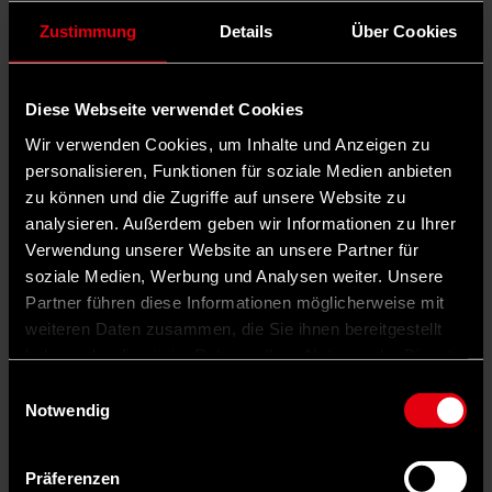
Zustimmung
Details
Über Cookies
Diese Webseite verwendet Cookies
Wir verwenden Cookies, um Inhalte und Anzeigen zu
personalisieren, Funktionen für soziale Medien anbieten
zu können und die Zugriffe auf unsere Website zu
analysieren. Außerdem geben wir Informationen zu Ihrer
Verwendung unserer Website an unsere Partner für
soziale Medien, Werbung und Analysen weiter. Unsere
Partner führen diese Informationen möglicherweise mit
Auf X teilen
weiteren Daten zusammen, die Sie ihnen bereitgestellt
haben oder die sie im Rahmen Ihrer Nutzung der Dienste
0 Kommentare
Teilen
Dark Mode
gesammelt haben.
Einwilligungsauswahl
Notwendig
ie Zukunft kann nicht warten. Und genau deshalb enden die
Planungen für die Bundes­gartenschau, die im Jahr 2023 in
Mannheim stattfindet, nicht mit diesem Datum. Mannheim denkt
Präferenzen
weiter. Die Stadt wirbt für die Schwerpunkte, die während der