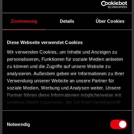
Zustimmung
Details
Über Cookies
Diese Webseite verwendet Cookies
Wir verwenden Cookies, um Inhalte und Anzeigen zu
personalisieren, Funktionen für soziale Medien anbieten
zu können und die Zugriffe auf unsere Website zu
analysieren. Außerdem geben wir Informationen zu Ihrer
Auf X teilen
Verwendung unserer Website an unsere Partner für
soziale Medien, Werbung und Analysen weiter. Unsere
0 Kommentare
Teilen
Dark Mode
Partner führen diese Informationen möglicherweise mit
weiteren Daten zusammen, die Sie ihnen bereitgestellt
Ärztemangel ist zu einem geflügelten Wort geworden. Vor allem in
haben oder die sie im Rahmen Ihrer Nutzung der Dienste
ländlichen Gegenden oder kleinen und mittleren Städten sorgt man
sich, dass irgendwann keine Mediziner mehr zuziehen wollen. Viele
gesammelt haben.
Einwilligungsauswahl
scheuen den Aufwand einer eigenen Praxis mit viel Arbeit und
Notwendig
wenig Freizeit. Zudem wollen Hausärzte gerade in ländlicheren
Räumen nicht alleine eigen­verantwortlich tätig sein. Die Kommunen