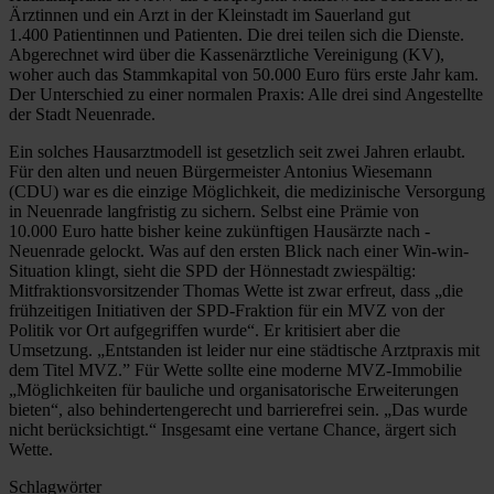
Ärztinnen und ein Arzt in der Kleinstadt im Sauerland gut
1.400 Patientinnen und Patienten. Die drei teilen sich die Dienste.
Abgerechnet wird über die Kassenärztliche Vereinigung (KV),
woher auch das Stammkapital von 50.000 Euro fürs erste Jahr kam.
Der Unterschied zu einer normalen ­Praxis: Alle drei sind Angestellte
der Stadt Neuenrade.
Ein solches Hausarztmodell ist gesetzlich seit zwei Jahren erlaubt.
Für den alten und neuen Bürgermeister Antonius ­Wiesemann
(CDU) war es die einzige Möglichkeit, die medizinische Versorgung
in Neuenrade langfristig zu sichern. Selbst eine Prämie von
10.000 Euro hatte bisher keine zukünftigen Hausärzte nach ­
Neuenrade gelockt. Was auf den ersten Blick nach einer Win-win-
Situation klingt, sieht die SPD der Hönnestadt zwiespältig:
Mitfraktionsvorsitzender Thomas Wette ist zwar erfreut, dass „die
frühzeitigen Initiativen der SPD-Fraktion für ein MVZ von der
Politik vor Ort aufgegriffen wurde“. Er kritisiert aber die
Umsetzung. „Entstanden ist leider nur eine städtische Arztpraxis mit
dem Titel MVZ.” Für Wette sollte eine moderne MVZ-Immobilie
„Möglichkeiten für bauliche und organisatorische Erweiterungen
bieten“, also behindertengerecht und barrierefrei sein. „Das wurde
nicht berücksichtigt.“ Insgesamt eine vertane Chance, ärgert sich
Wette.
Schlagwörter