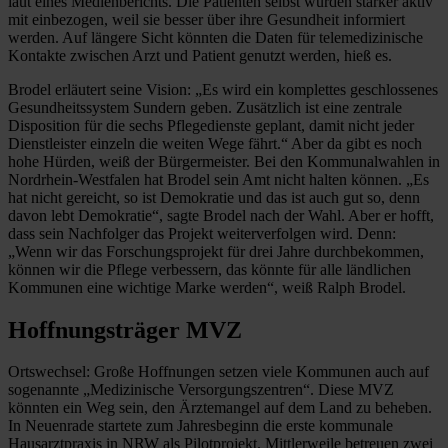
laut eines Medienberichts. Die Patienten selbst würden stärker aktiv
mit einbezogen, weil sie besser über ihre ­Gesundheit informiert
werden. Auf längere Sicht könnten die Daten für telemedizinische
Kontakte zwischen Arzt und Patient genutzt werden, hieß es.
Brodel erläutert seine Vision: „Es wird ein komplettes geschlossenes
Gesundheitssystem Sundern geben. Zusätzlich ist eine zentrale
Disposition für die sechs Pflegedienste geplant, damit nicht jeder
Dienstleister einzeln die weiten Wege fährt.“ Aber da gibt es noch
hohe Hürden, weiß der Bürgermeister. Bei den Kommunalwahlen in
­Nordrhein-Westfalen hat Brodel sein Amt nicht halten können. „Es
hat nicht gereicht, so ist Demokratie und das ist auch gut so, denn
davon lebt Demokratie“, sagte Brodel nach der Wahl. Aber er hofft,
dass sein Nachfolger das Projekt weiterverfolgen wird. Denn:
„Wenn wir das Forschungsprojekt für drei Jahre durchbekommen,
können wir die Pflege verbessern, das könnte für alle ländlichen
Kommunen eine wichtige Marke werden“, weiß Ralph Brodel.
Hoffnungsträger MVZ
Ortswechsel: Große Hoffnungen setzen viele Kommunen auch auf
sogenannte „Medizinische Versorgungszentren“. Diese MVZ
könnten ein Weg sein, den Ärztemangel auf dem Land zu beheben.
In Neuenrade startete zum Jahresbeginn die erste kommunale
Hausarztpraxis in NRW als Pilotprojekt. Mittlerweile betreuen zwei