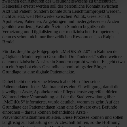
zwischen den Akteuren des Gesundheitswesens zu unterstützen.
Keinesfalls ersetzt werden soll der persönliche Kontakt zwischen
Arzt und Patient. Sundern könnte zum Leuchtturmprojekt werden,
nicht zuletzt, weil Netzwerke zwischen Politik, Gesellschaft,
Apotheken, Patienten, Angehörigen und niedergelassenen Ärzten
gebildet wurden. „Fast alle Ärzte in Sundern begrüßen die
Vernetzung und Digitalisierung der medizinischen Kompetenzen,
denn es schont nicht nur ihre zeitlichen ­Ressourcen“, so Ralph
Brodel.
Für das dreijährige Folgeprojekt ­„MeDiKuS 2.0“ im Rahmen der
„Digitalen Modellregion Gesundheit Dreiländereck“ sollen weitere
datenmedizinische Ansätze in Sundern erprobt werden. Es geht etwa
um ein Angebot eines Gesundheits­monitorings der Bürger.
Grundlage ist ­eine digitale Patientenakte.
Dabei bleibt der einzelne Mensch aber Herr über seine
Patientendaten: Jedes Mal braucht es eine Einwilligung, damit die
jeweiligen Ärzte, Apotheker oder Pflege­dienste zugreifen dürfen.
Während einer Veranstaltung, auf der die Stadtverwaltung über
„MeDiKuS“ informierte, wurde deutlich, worum es geht: Auf der
Grundlage der Patientendaten kann eine Software etwa Befunde
einordnen – daraus können behandelnde Ärzte ­
Präventionsmaßnahmen ableiten. Diese Prozesse können und sollen
langfristig zur Entlastung der Ärzteschaft führen, so die Hoffnung