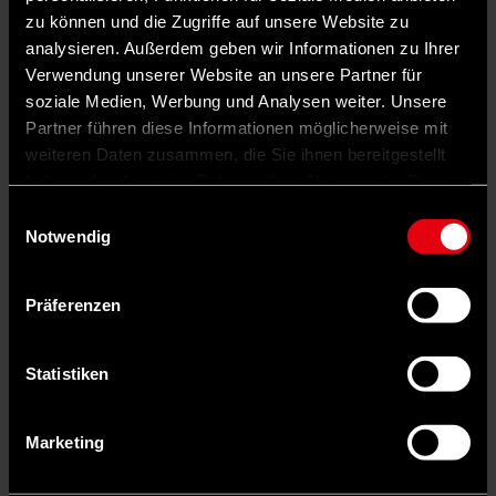
zu können und die Zugriffe auf unsere Website zu
analysieren. Außerdem geben wir Informationen zu Ihrer
Aktuelles
Dossiers
Perspektiven
vorwärts-kommunal
Verwendung unserer Website an unsere Partner für
Kommunalkongress
Rezensionen
Podcasts
soziale Medien, Werbung und Analysen weiter. Unsere
Partner führen diese Informationen möglicherweise mit
weiteren Daten zusammen, die Sie ihnen bereitgestellt
Termine
Mediadaten
Über uns
Newsletter
Dark Mode
haben oder die sie im Rahmen Ihrer Nutzung der Dienste
Umweltgerechtigkeit
gesammelt haben.
Einwilligungsauswahl
Notwendig
©
Florian Gaertner/photothek.net
Präferenzen
Wie Kommunen Klimaschutz, Gesundheit und soziale Gerechtigkeit
vereinen können: Der Begriff Umweltgerechtigkeit etabliert sich in
deutschen Städten und Gemeinden.
Statistiken
Natur auf Wanderschaft
Marketing
Gerade im Sommer kann es unangenehm heiß werden, wenn