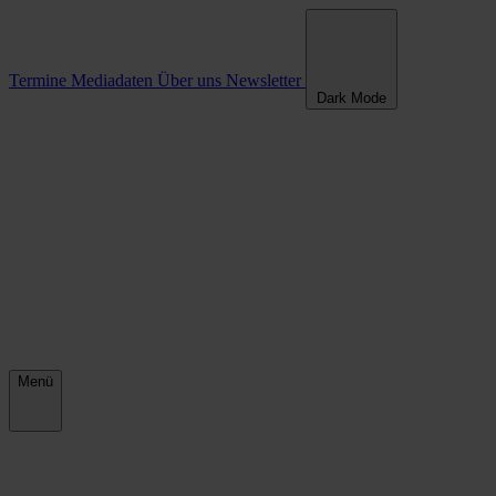
<p>Termine</p>
Termine
Mediadaten
Über uns
Newsletter
Dark Mode
Menü