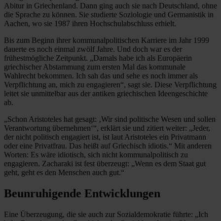
Abitur in Griechenland. Dann ging auch sie nach Deutschland, ohne
die Sprache zu können. Sie studierte Soziologie und Germanistik in
Aachen, wo sie 1987 ihren Hochschulabschluss erhielt.
Bis zum Beginn ihrer kommunalpolitischen Karriere im Jahr 1999
dauerte es noch einmal zwölf Jahre. Und doch war es der
frühestmögliche Zeitpunkt. „Damals habe ich als Europäerin
griechischer Abstammung zum ersten Mal das kommunale
Wahlrecht bekommen. Ich sah das und sehe es noch immer als
Verpflichtung an, mich zu engagieren“, sagt sie. Diese Verpflichtung
leitet sie unmittelbar aus der antiken griechischen ­Ideengeschichte
ab.
„Schon Aristoteles hat gesagt: ‚Wir sind politische Wesen und sollen
Verantwortung übernehmen‘“, erklärt sie und zitiert weiter: „Jeder,
der nicht politisch engagiert ist, ist laut Aristoteles ein Privatmann
oder eine Privatfrau. Das heißt auf Griechisch idiotis.“ Mit anderen
Worten: Es wäre idiotisch, sich nicht kommunalpolitisch zu
engagieren. Zacharaki ist fest überzeugt: „Wenn es dem Staat gut
geht, geht es den Menschen auch gut.“
Beunruhigende Entwicklungen
Eine Überzeugung, die sie auch zur Sozialdemokratie führte: „Ich