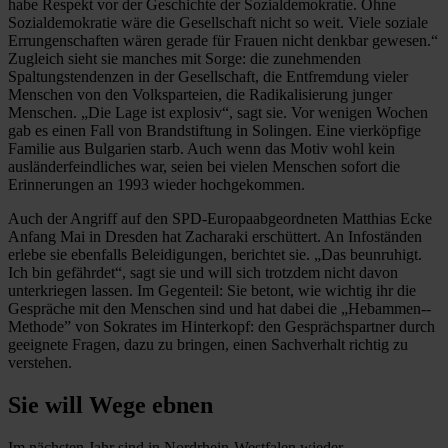
habe Respekt vor der Geschichte der Sozialdemokratie. Ohne
Sozialdemokratie wäre die Gesellschaft nicht so weit. Viele soziale
Errungenschaften wären gerade für Frauen nicht denkbar gewesen.“
Zugleich sieht sie manches mit Sorge: die zunehmenden
Spaltungstendenzen in der Gesellschaft, die Entfremdung vieler
Menschen von den Volksparteien, die Radikalisierung junger
Menschen. „Die Lage ist explosiv“, sagt sie. Vor wenigen Wochen
gab es einen Fall von Brandstiftung in ­Solingen. Eine vierköpfige
Familie aus Bulgarien starb. Auch wenn das Motiv wohl kein
ausländerfeindliches war, seien bei vielen Menschen sofort die
Erinnerungen an 1993 wieder hochgekommen.
Auch der Angriff auf den SPD-Europaabgeordneten Matthias Ecke
Anfang Mai in Dresden hat Zacharaki erschüttert. An Infoständen
erlebe sie ebenfalls Beleidigungen, berichtet sie. „Das beunruhigt.
Ich bin gefährdet“, sagt sie und will sich trotzdem nicht davon
unterkriegen lassen. Im Gegenteil: Sie betont, wie wichtig ihr die
Gespräche mit den Menschen sind und hat dabei die „Hebammen-­
Methode” von Sokrates im Hinterkopf: den Gesprächspartner durch
geeignete Fragen, dazu zu bringen, einen Sach­verhalt ­richtig zu
verstehen.
Sie will Wege ebnen
Im nächsten Jahr sind in Nordrhein-Westfalen wieder