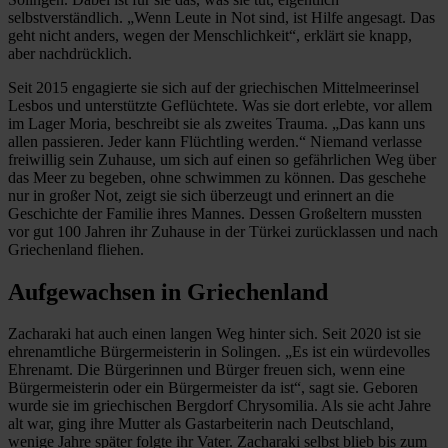
selbstverständlich. „Wenn Leute in Not sind, ist Hilfe angesagt. Das
geht nicht anders, wegen der Menschlichkeit“, erklärt sie knapp,
aber nachdrücklich.
Seit 2015 engagierte sie sich auf der griechischen Mittelmeerinsel
Lesbos und unterstützte Geflüchtete. Was sie dort erlebte, vor allem
im Lager Moria, beschreibt sie als zweites Trauma. „Das kann uns
allen passieren. Jeder kann Flüchtling werden.“ Niemand verlasse
freiwillig sein Zuhause, um sich auf einen so gefährlichen Weg über
das Meer zu begeben, ohne schwimmen zu können. Das geschehe
nur in großer Not, zeigt sie sich überzeugt und erinnert an die
Geschichte der Familie ihres Mannes. Dessen Großeltern mussten
vor gut 100 Jahren ihr Zuhause in der Türkei zurücklassen und nach
Griechenland fliehen.
Aufgewachsen in Griechenland
Zacharaki hat auch einen langen Weg hinter sich. Seit 2020 ist sie
ehrenamtliche Bürgermeisterin in Solingen. „Es ist ein würdevolles
Ehrenamt. Die Bürgerinnen und Bürger freuen sich, wenn eine
Bürgermeisterin oder ein Bürgermeister da ist“, sagt sie. Geboren
wurde sie im griechischen Bergdorf Chrysomilia. Als sie acht Jahre
alt war, ging ihre Mutter als Gastarbeiterin nach Deutschland,
wenige Jahre später folgte ihr Vater. Zacharaki selbst blieb bis zum