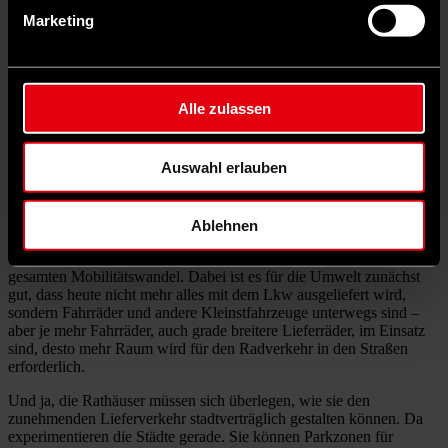
leisten und auch Daten zu liefern. Natürlich steht es einem Anbieter
Marketing
aber immer auch frei, unter den von der Kommune geforderten
Rahmenbedingungen aktiv zu werden oder sich mit seinem Angebot
aus der Stadt zurückziehen. Das sollte man auch im Auge behalten.
Im Stadtverkehr sind immer mehr kleine Lieferfahrzeuge
Alle zulassen
unterwegs: weil Leute bei Amazon ein fehlendes Kabel
bestellen, sich den Wocheneinkauf vom Fahrradboten bringen
lassen oder sich das Essen lieber liefern lassen, statt zu kochen.
Auswahl erlauben
Müssen wir unsere Verkehrswege an die neuen Anforderungen
anpassen?
Die Städte sind bereits gebaut. Es geht also bei veränderten
Ablehnen
Mobilitätsbedürfnissen darum, den bestehenden Straßenraum neu zu
verteilen. Das betrifft nicht nur neue Lieferdienste, sondern den
gesamten Mobilitätswandel. Dabei ist es für die Umwelt zunächst
gut, dass heute nicht mehr alles mit dem Lkw ausgeliefert wird,
sondern Fahrräder und andere Kleinstfahrzeuge unterwegs sind –
aber je mehr Fahrräder, auch grade breitere Lieferräder, im Einsatz
sind, desto mehr Raum wird für den Radverkehr in den Straßen
erforderlich.
Und ja, die Rathäuser müssen sich überlegen, wie sie den
zunehmenden Lieferverkehr stadtverträglich gestalten können. Da
experimentieren die Städte gerade. Sie können Parkzonen für