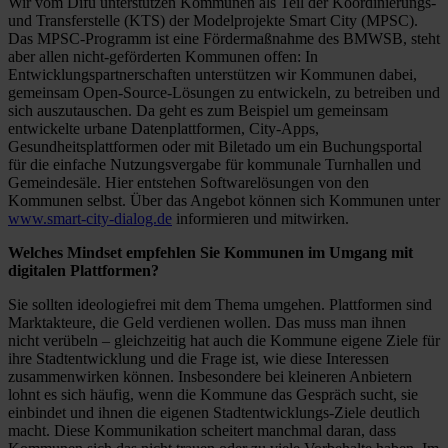
Wir vom Difu unterstützen Kommunen als Teil der Koordinierungs-
und Transferstelle (KTS) der Modelprojekte Smart City (MPSC).
Das MPSC-Programm ist eine Fördermaßnahme des BMWSB, steht
aber allen nicht-geförderten Kommunen offen: In
Entwicklungspartnerschaften unterstützen wir Kommunen dabei,
gemeinsam Open-Source-Lösungen zu entwickeln, zu betreiben und
sich auszutauschen. Da geht es zum Beispiel um gemeinsam
entwickelte urbane Datenplattformen, City-Apps,
Gesundheitsplattformen oder mit Biletado um ein Buchungsportal
für die einfache Nutzungsvergabe für kommunale Turnhallen und
Gemeindesäle. Hier entstehen Softwarelösungen von den
Kommunen selbst. Über das Angebot können sich Kommunen unter
www.smart-city-dialog.de
informieren und mitwirken.
Welches Mindset empfehlen Sie Kommunen im Umgang mit
digitalen Plattformen?
Sie sollten ideologiefrei mit dem Thema umgehen. Plattformen sind
Marktakteure, die Geld verdienen wollen. Das muss man ihnen
nicht verübeln – gleichzeitig hat auch die Kommune eigene Ziele für
ihre Stadtentwicklung und die Frage ist, wie diese Interessen
zusammenwirken können. Insbesondere bei kleineren Anbietern
lohnt es sich häufig, wenn die Kommune das Gespräch sucht, sie
einbindet und ihnen die eigenen Stadtentwicklungs-Ziele deutlich
macht. Diese Kommunikation scheitert manchmal daran, dass