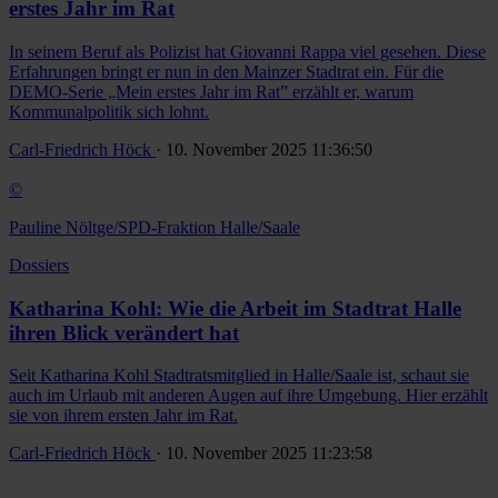
erstes Jahr im Rat
In seinem Beruf als Polizist hat Giovanni Rappa viel gesehen. Diese
Erfahrungen bringt er nun in den Mainzer Stadtrat ein. Für die
DEMO-Serie „Mein erstes Jahr im Rat” erzählt er, warum
Kommunalpolitik sich lohnt.
Carl-Friedrich Höck
· 10. November 2025 11:36:50
©
Pauline Nöltge/SPD-Fraktion Halle/Saale
Dossiers
Katharina Kohl: Wie die Arbeit im Stadtrat Halle
ihren Blick verändert hat
Seit Katharina Kohl Stadtratsmitglied in Halle/Saale ist, schaut sie
auch im Urlaub mit anderen Augen auf ihre Umgebung. Hier erzählt
sie von ihrem ersten Jahr im Rat.
Carl-Friedrich Höck
· 10. November 2025 11:23:58