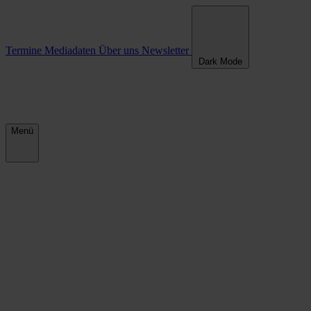
Mein erstes Jahr im Rat
Termine
Mediadaten
Über uns
Newsletter
Dark Mode
Menü