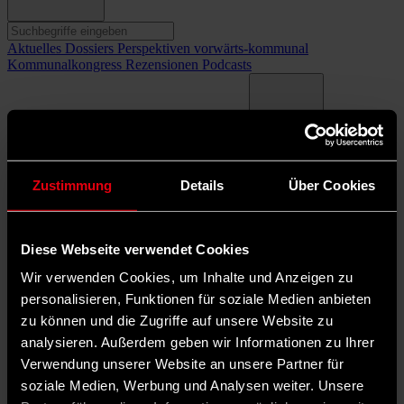
Aktuelles
Dossiers
Perspektiven
vorwärts-kommunal
Kommunalkongress
Rezensionen
Podcasts
Termine
Mediadaten
Über uns
Newsletter
Dark Mode
Mein erstes Jahr im Rat
Zustimmung
Details
Über Cookies
©
IMAGO / imagebroker
Diese Webseite verwendet Cookies
In unserer Serie berichten Ratsmitglieder von ihren ersten
Erfahrungen mit ehrenamtlicher Kommunalpolitik in einem Stadt-
Wir verwenden Cookies, um Inhalte und Anzeigen zu
oder Gemeinderat.
personalisieren, Funktionen für soziale Medien anbieten
zu können und die Zugriffe auf unsere Website zu
©
analysieren. Außerdem geben wir Informationen zu Ihrer
Verwendung unserer Website an unsere Partner für
Hannes Wegele (privat)
soziale Medien, Werbung und Analysen weiter. Unsere
Dossiers