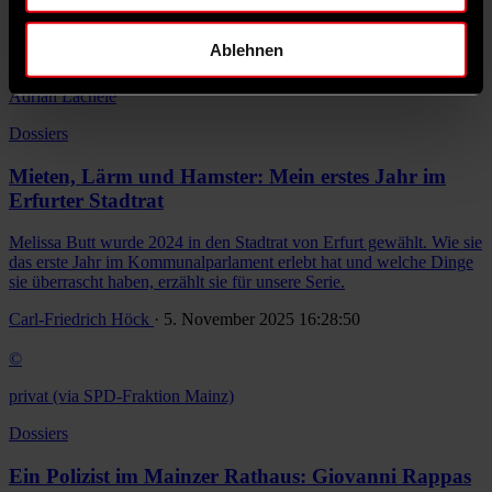
Carl-Friedrich Höck
· 30. Dezember 2025 08:34:00
Ablehnen
©
Adrian Lächele
Dossiers
Mieten, Lärm und Hamster: Mein erstes Jahr im
Erfurter Stadtrat
Melissa Butt wurde 2024 in den Stadtrat von Erfurt gewählt. Wie sie
das erste Jahr im Kommunalparlament erlebt hat und welche Dinge
sie überrascht haben, erzählt sie für unsere Serie.
Carl-Friedrich Höck
· 5. November 2025 16:28:50
©
privat (via SPD-Fraktion Mainz)
Dossiers
Ein Polizist im Mainzer Rathaus: Giovanni Rappas