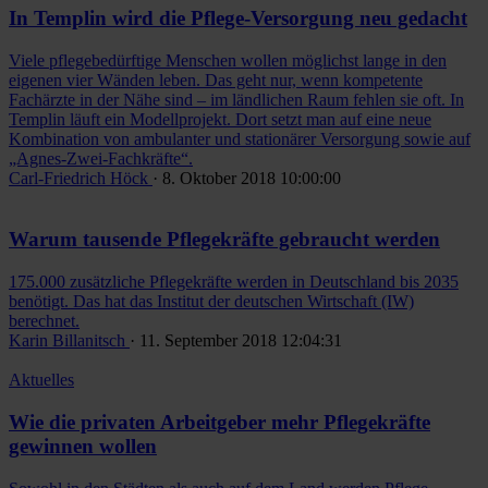
In Templin wird die Pflege-Versorgung neu gedacht
Viele pflegebedürftige Menschen wollen möglichst lange in den
eigenen vier Wänden leben. Das geht nur, wenn kompetente
Fachärzte in der Nähe sind – im ländlichen Raum fehlen sie oft. In
Templin läuft ein Modellprojekt. Dort setzt man auf eine neue
Kombination von ambulanter und stationärer Versorgung sowie auf
„Agnes-Zwei-Fachkräfte“.
Carl-Friedrich Höck
· 8. Oktober 2018 10:00:00
Warum tausende Pflegekräfte gebraucht werden
175.000 zusätzliche Pflegekräfte werden in Deutschland bis 2035
benötigt. Das hat das Institut der deutschen Wirtschaft (IW)
berechnet.
Karin Billanitsch
· 11. September 2018 12:04:31
Aktuelles
Wie die privaten Arbeitgeber mehr Pflegekräfte
gewinnen wollen