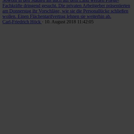
Sowohl in den Städten als auch auf dem Land werden Pflege-
Fachkräfte dringend gesucht. Die privaten Arbeitgeber präsentierten
am Donnerstag ihr Vorschläge, wie sie die Personallücke schließen
wollen. Einen Flächentarifvertrag lehnen sie weiterhin ab.
Carl-Friedrich Höck
· 10. August 2018 11:42:05