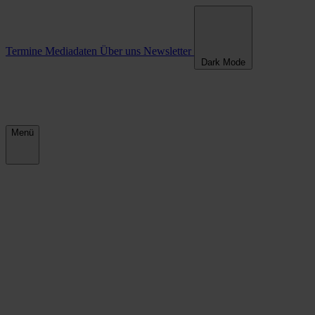
Älter werden in den Kommunen
Termine
Mediadaten
Über uns
Newsletter
Dark Mode
Menü