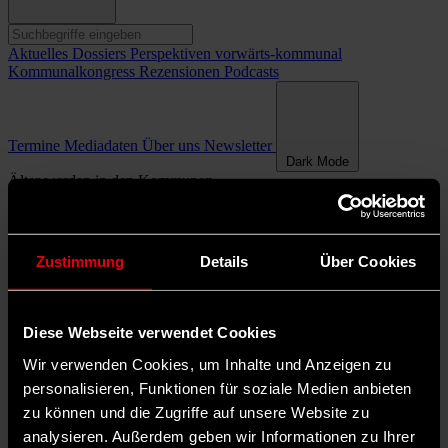
Aktuelles
Dossiers
Perspektiven
vorwärts-kommunal
Kommunalkongress
Rezensionen
Podcasts
Termine
Mediadaten
Über uns
Newsletter
Dark Mode
Älter werden in den Kommunen
©
Florian Gaertner/photothek.net
Zustimmung
Details
Über Cookies
Leben, Gesundheit, Pflege: Städte, Kreise und Gemeinden wollen
für ihre Bürger und Bürgerinnen gute Lebensverhältnisse im Alter
schaffen. Das ist ein Teil der Daseinsvorsorge. Altenarbeit,
Diese Webseite verwendet Cookies
Gesundheitsprävention und Pflege sind kommunale
Querschnittsaufgaben. Beratungsangebote für Senioren gehören
Wir verwenden Cookies, um Inhalte und Anzeigen zu
dazu. Städte, Landkreise und Gemeinden haben jeweils mit
personalisieren, Funktionen für soziale Medien anbieten
unterschiedlichen Herausforderungen umzugehen, was medizinische
und alltägliche Versorgung. Welche Ziele verfolgt eine kommunale
zu können und die Zugriffe auf unsere Website zu
Gesundheits- und Seniorenpolitik? Dazu mehr in diesem
analysieren. Außerdem geben wir Informationen zu Ihrer
Blickpunkt.