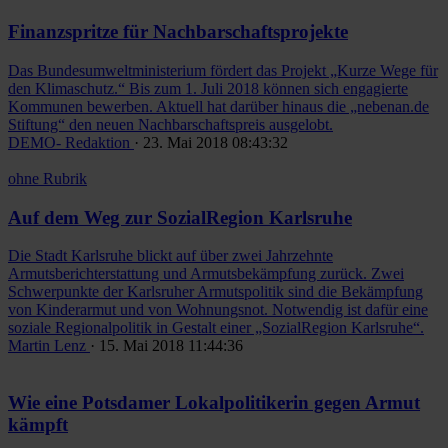
Finanzspritze für Nachbarschaftsprojekte
Das Bundesumweltministerium fördert das Projekt „Kurze Wege für
den Klimaschutz.“ Bis zum 1. Juli 2018 können sich engagierte
Kommunen bewerben. Aktuell hat darüber hinaus die „nebenan.de
Stiftung“ den neuen Nachbarschaftspreis ausgelobt.
DEMO- Redaktion
· 23. Mai 2018 08:43:32
ohne Rubrik
Auf dem Weg zur SozialRegion Karlsruhe
Die Stadt Karlsruhe blickt auf über zwei Jahrzehnte
Armutsberichterstattung und Armutsbekämpfung zurück. Zwei
Schwerpunkte der Karlsruher Armutspolitik sind die Bekämpfung
von Kinderarmut und von Wohnungsnot. Notwendig ist dafür eine
soziale Regionalpolitik in Gestalt einer „SozialRegion Karlsruhe“.
Martin Lenz
· 15. Mai 2018 11:44:36
Wie eine Potsdamer Lokalpolitikerin gegen Armut
kämpft