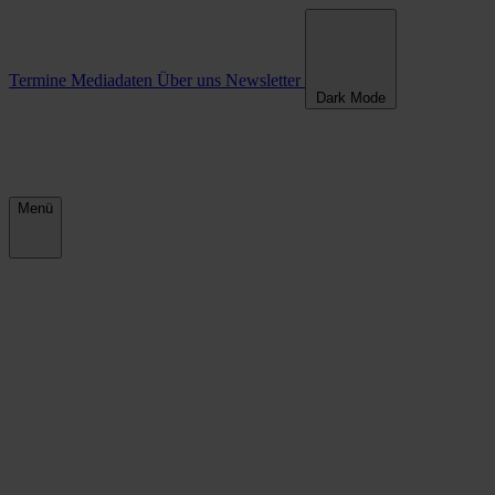
Sozialpolitik in den Kommunen
Termine
Mediadaten
Über uns
Newsletter
Dark Mode
Menü