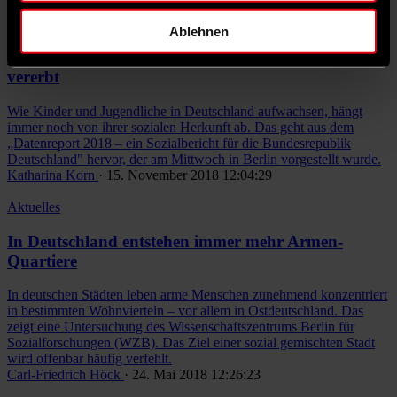
Aktuelles
Ablehnen
Soziale Herkunft der Eltern wird weiter an Kinder
vererbt
Wie Kinder und Jugendliche in Deutschland aufwachsen, hängt
immer noch von ihrer sozialen Herkunft ab. Das geht aus dem
„Datenreport 2018 – ein Sozialbericht für die Bundesrepublik
Deutschland" hervor, der am Mittwoch in Berlin vorgestellt wurde.
Katharina Korn
· 15. November 2018 12:04:29
Aktuelles
In Deutschland entstehen immer mehr Armen-
Quartiere
In deutschen Städten leben arme Menschen zunehmend konzentriert
in bestimmten Wohnvierteln – vor allem in Ostdeutschland. Das
zeigt eine Untersuchung des Wissenschaftszentrums Berlin für
Sozialforschungen (WZB). Das Ziel einer sozial gemischten Stadt
wird offenbar häufig verfehlt.
Carl-Friedrich Höck
· 24. Mai 2018 12:26:23