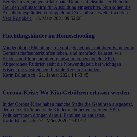
Bereits im vergangenen Jahr hatte Bundesarbeitsminister Hubertus
Heil den Schutzschirm für Ausbildung eingerichtet. Nun sollen die
Ausbildungsprämien verdoppelt und Zuschüsse erweitert werden.
Vera Rosigkeit
· 18. März 2021 09:52:08
Flüchtlingskinder im Homeschooling
Minderjährige Flüchtlinge, die unbegleitet oder mit ihren Familien in
Gemeinschaftsunterkünften leben, sind mehrfach belastet, wie
Kinder- und Jungendhilfeorganisationen bemängeln. SPD-
Abgeordnete Rüthrich sieht die Notwendigkeit, bei wichtigen
Fristen, die verstreichen, flexible Regeln zu finden.
Karin Billanitsch
· 21. Januar 2021 14:53:45
Corona-Krise: Wo Kita-Gebühren erlassen werden
In der Corona-Krise haben manche Städte die Gebühren ausgesetzt,
denn derzeit können viele Kinder nicht betreut werden. SPD-
Politiker*innen dringen darauf, Familien zu entlasten.
Karin Billanitsch
· 31. März 2020 15:01:22