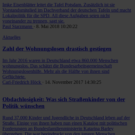
Imke Eisenblätter leitet die Tafel Potsdam. Zusätzlich ist sie
Vorstandsmitglied im Dachverband der deutschen Tafeln und macht
Lokalpolitik für die SPD. All diese Aufgaben seien nicht
voneinander zu trennen, sagt sie.
Paul Starzmann
· 8. Mai 2018 10:20:22
Aktuelles
Zahl der Wohnungslosen drastisch gestiegen
Im Jahr 2016 waren in Deutschland etwa 860.000 Menschen
wohnungslos. Das schätzt die Bundesarbeitsgemeinschaft
Wohnungslosenhilfe. Mehr als die Hälfte von ihnen sind
Geflüchtete.
Carl-Friedrich Höck
· 14. November 2017 14:30:25
Obdachlosigkeit: Was sich Straßenkinder von der
Politik wünschen
Rund 37.000 Kinder und Jugendliche in Deutschland leben auf der
Straße. Einige von ihnen haben nun einen Katalog mit politischen
Forderungen an Bundesfamilienministerin Katarina Barley
übergeben. Die war beeindruckt von den jungen Menschen.