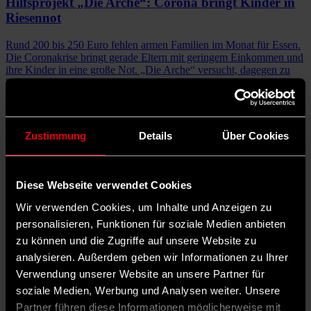
Hilfsprojekt „Die Arche“: Corona bringt Kinder in
Riesennot
Rund 200 bis 250 Euro fehlen armen Familien im Monat für Essen.
Die Coronakrise bringt gerade Eltern mit geringem Einkommen und
ihre Kinder in eine große Not. „Die Arche“ versucht, dagegen zu
halten.
Vera Rosigkeit
· 31. März 2020 11:36:29
Aktuelles
Zustimmung
Details
Über Cookies
Mehr Anerkennung für das Ehrenamt
In Zeiten von Hate Speech und einer immer größeren Spaltung der
Diese Webseite verwendet Cookies
Gesellschaft will der Deutsche Caritasverband freiwilliges
Engagement würdigen. Auch die Kommunen können die
Wir verwenden Cookies, um Inhalte und Anzeigen zu
Attraktivität des Ehrenamtes steigern.
Karin Billanitsch
· 17. Januar 2020 13:01:47
personalisieren, Funktionen für soziale Medien anbieten
zu können und die Zugriffe auf unsere Website zu
analysieren. Außerdem geben wir Informationen zu Ihrer
Studie: Warum die Kinderarmut in Deutschland
Verwendung unserer Website an unsere Partner für
zugenommen hat
soziale Medien, Werbung und Analysen weiter. Unsere
Die soziale Ungleichheit zwischen armen und reichen Familien in
Partner führen diese Informationen möglicherweise mit